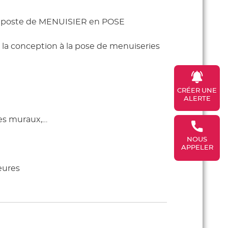
 poste de MENUISIER en POSE
e la conception à la pose de menuiseries
CRÉER UNE
ALERTE
ges muraux,…
NOUS
APPELER
eures