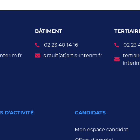
BÂTIMENT
TERTIAIR
02 23 40 14 16
02 23 
-interim.fr
s.rault[at]artis-interim.fr
tertiair
interim
 D’ACTIVITÉ
CANDIDATS
Mon espace candidat