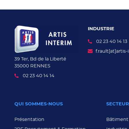
INDUSTRIE
02 23 40 14 13
f.rault[at]artis
39 Ter, Bd de la Liberté
35000 RENNES
02 23 40 14 14
QUI SOMMES-NOUS
SECTEURS
Présentation
Bâtiment