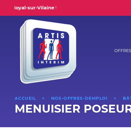
Noyal-sur-Vilaine
!
A
Menu p
OFFRES
Passer
au
conten
ACCUEIL
>
NOS-OFFRES-DEMPLOI
>
BÂ
MENUISIER POSEUR