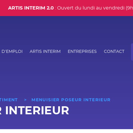
RTIS INTERIM 2.0
: Ouvert du lundi au vendredi (9h30-12
rincipal
 D’EMPLOI
ARTIS INTERIM
ENTREPRISES
CONTACT
u
TIMENT
>
MENUISIER POSEUR INTERIEUR
 INTERIEUR