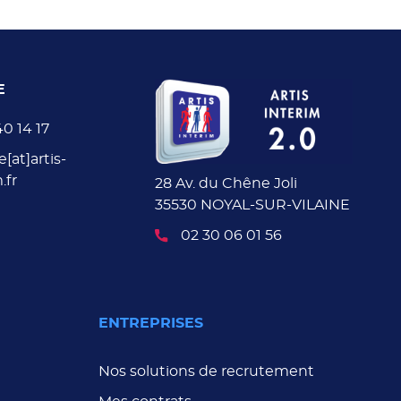
E
40 14 17
e[at]artis-
.fr
28 Av. du Chêne Joli
35530 NOYAL-SUR-VILAINE
02 30 06 01 56
ENTREPRISES
Nos solutions de recrutement