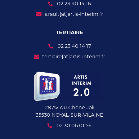
02 23 40 14 16
s.rault[at]artis-interim.fr
TERTIAIRE
02 23 40 14 17
tertiaire[at]artis-interim.fr
28 Av. du Chêne Joli
35530 NOYAL-SUR-VILAINE
02 30 06 01 56