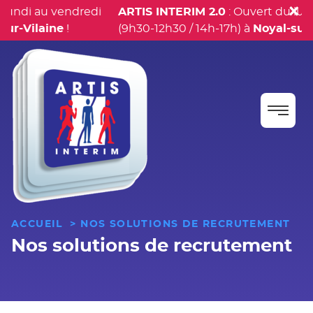
ndi au vendredi
ARTIS INTERIM 2.0
: Ouvert du lundi 
-Vilaine
!
(9h30-12h30 / 14h-17h) à
Noyal-sur-Vi
M
Pa
pr
M
au
co
ACCUEIL
>
NOS SOLUTIONS DE RECRUTEMENT
Nos solutions de recrutement